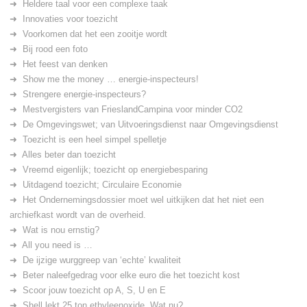
Heldere taal voor een complexe taak
Innovaties voor toezicht
Voorkomen dat het een zooitje wordt
Bij rood een foto
Het feest van denken
Show me the money … energie-inspecteurs!
Strengere energie-inspecteurs?
Mestvergisters van FrieslandCampina voor minder CO2
De Omgevingswet; van Uitvoeringsdienst naar Omgevingsdienst
Toezicht is een heel simpel spelletje
Alles beter dan toezicht
Vreemd eigenlijk; toezicht op energiebesparing
Uitdagend toezicht; Circulaire Economie
Het Ondernemingsdossier moet wel uitkijken dat het niet een
archiefkast wordt van de overheid.
Wat is nou ernstig?
All you need is …
De ijzige wurggreep van ‘echte’ kwaliteit
Beter naleefgedrag voor elke euro die het toezicht kost
Scoor jouw toezicht op A, S, U en E
Shell lekt 25 ton ethyleenoxide. Wat nu?