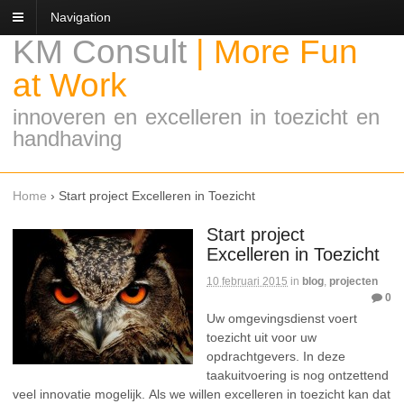
Navigation
KM Consult
|
More Fun
at Work
innoveren en excelleren in toezicht en
handhaving
Home
›
Start project Excelleren in Toezicht
Start project
Excelleren in Toezicht
10 februari 2015
in
blog
,
projecten
0
Uw omgevingsdienst voert
toezicht uit voor uw
opdrachtgevers. In deze
taakuitvoering is nog ontzettend
veel innovatie mogelijk. Als we willen excelleren in toezicht kan dat