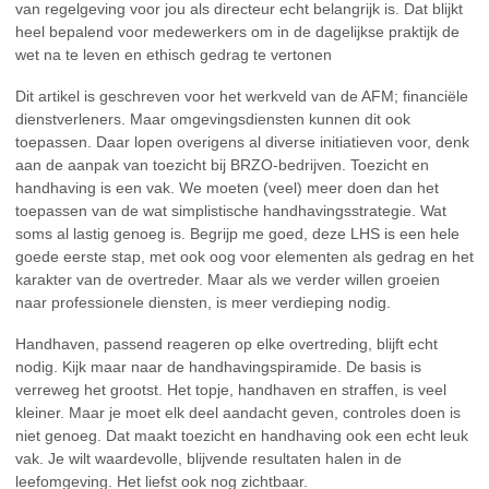
van regelgeving voor jou als directeur echt belangrijk is. Dat blijkt
heel bepalend voor medewerkers om in de dagelijkse praktijk de
wet na te leven en ethisch gedrag te vertonen
Dit artikel is geschreven voor het werkveld van de AFM; financiële
dienstverleners. Maar omgevingsdiensten kunnen dit ook
toepassen. Daar lopen overigens al diverse initiatieven voor, denk
aan de aanpak van toezicht bij BRZO-bedrijven. Toezicht en
handhaving is een vak. We moeten (veel) meer doen dan het
toepassen van de wat simplistische handhavingsstrategie. Wat
soms al lastig genoeg is. Begrijp me goed, deze LHS is een hele
goede eerste stap, met ook oog voor elementen als gedrag en het
karakter van de overtreder. Maar als we verder willen groeien
naar professionele diensten, is meer verdieping nodig.
Handhaven, passend reageren op elke overtreding, blijft echt
nodig. Kijk maar naar de handhavingspiramide. De basis is
verreweg het grootst. Het topje, handhaven en straffen, is veel
kleiner. Maar je moet elk deel aandacht geven, controles doen is
niet genoeg. Dat maakt toezicht en handhaving ook een echt leuk
vak. Je wilt waardevolle, blijvende resultaten halen in de
leefomgeving. Het liefst ook nog zichtbaar.