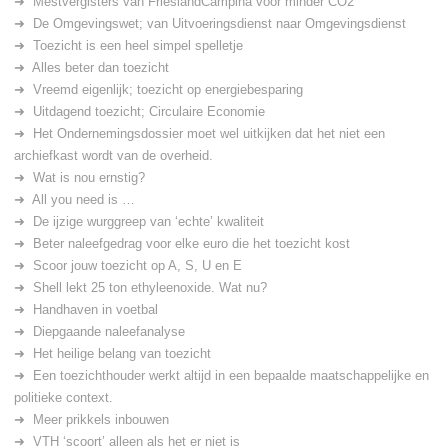
Mestvergisters van FrieslandCampina voor minder CO2
De Omgevingswet; van Uitvoeringsdienst naar Omgevingsdienst
Toezicht is een heel simpel spelletje
Alles beter dan toezicht
Vreemd eigenlijk; toezicht op energiebesparing
Uitdagend toezicht; Circulaire Economie
Het Ondernemingsdossier moet wel uitkijken dat het niet een
archiefkast wordt van de overheid.
Wat is nou ernstig?
All you need is …
De ijzige wurggreep van ‘echte’ kwaliteit
Beter naleefgedrag voor elke euro die het toezicht kost
Scoor jouw toezicht op A, S, U en E
Shell lekt 25 ton ethyleenoxide. Wat nu?
Handhaven in voetbal
Diepgaande naleefanalyse
Het heilige belang van toezicht
Een toezichthouder werkt altijd in een bepaalde maatschappelijke en
politieke context.
Meer prikkels inbouwen
VTH ‘scoort’ alleen als het er niet is