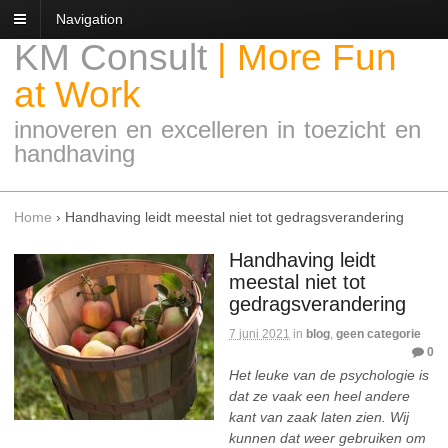
Navigation
KM Consult
|
More Fun
at Work
innoveren en excelleren in toezicht en
handhaving
Home
›
Handhaving leidt meestal niet tot gedragsverandering
Handhaving leidt
meestal niet tot
gedragsverandering
7 juni 2021
in
blog
,
geen categorie
0
Het leuke van de psychologie is
dat ze vaak een heel andere
kant van zaak laten zien. Wij
kunnen dat weer gebruiken om