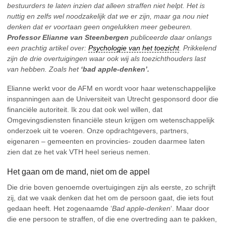
bestuurders te laten inzien dat alleen straffen niet helpt. Het is
nuttig en zelfs wel noodzakelijk dat we er zijn, maar ga nou niet
denken dat er voortaan geen ongelukken meer gebeuren.
Professor Elianne van Steenbergen
publiceerde daar onlangs
een prachtig artikel over:
Psychologie van het toezicht
. Prikkelend
zijn de drie overtuigingen waar ook wij als toezichthouders last
van hebben. Zoals het
‘bad apple-denken’.
Elianne werkt voor de AFM en wordt voor haar wetenschappelijke
inspanningen aan de Universiteit van Utrecht gesponsord door die
financiële autoriteit. Ik zou dat ook wel willen, dat
Omgevingsdiensten financiële steun krijgen om wetenschappelijk
onderzoek uit te voeren. Onze opdrachtgevers, partners,
eigenaren – gemeenten en provincies- zouden daarmee laten
zien dat ze het vak VTH heel serieus nemen.
Het gaan om de mand, niet om de appel
Die drie boven genoemde overtuigingen zijn als eerste, zo schrijft
zij, dat we vaak denken dat het om de persoon gaat, die iets fout
gedaan heeft. Het zogenaamde ‘
Bad apple-denken
‘. Maar door
die ene persoon te straffen, of die ene overtreding aan te pakken,