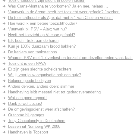
Toezichthouders zijn slecht in doelen stellen
Was Crans-Montana te voorkomen? Ja en nee, helaas …
Vuurwerk in de Arena; heeft het toezicht weer gefaald? Jazeker!
De toezichthouder als Ajax dat met 5-1 van Chelsea verliest
Hoe word ik een betere toezichthouder?
Vuurwerk bij PSV – Ajax; wat nu?
Heeft het toezicht op Vitesse gefaald?
Elk bedrijf trekt aan de haren
Kun je 100% duurzaam brood bakken?
De kanjers van tankstations
Waarom PSV met 1-7 verliest en toezicht om dezelfde reden vaak faalt
Toezicht is een NAVA
Er zijn geen slechte scheidsrechters
Wil jij voor jouw organisatie ook een quiz?
Belonen goede bedrijven
Anders denken, anders doen; slimmer
Handhaving leidt meestal niet tot gedragsverandering
Wat een goed rapport!
Dank je wel Jozias!
De omgevingsdienst weer afschaffen?
Outcome bij garages
Tony Chocolonely in Doetinchem
Lessen uit Nürnberg WK 2006
Handhaven is Topsport