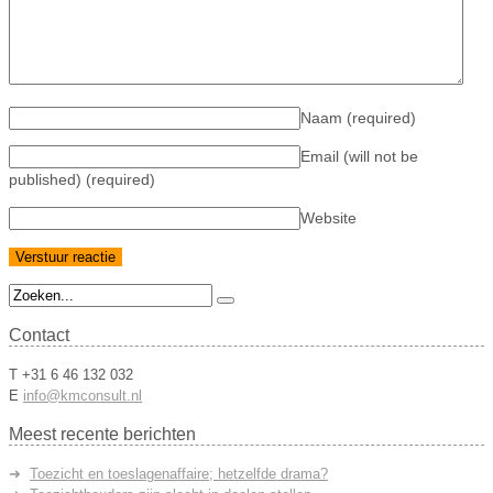
Naam
(required)
Email (will not be
published)
(required)
Website
Contact
T +31 6 46 132 032
E
info@kmconsult.nl
Meest recente berichten
Toezicht en toeslagenaffaire; hetzelfde drama?