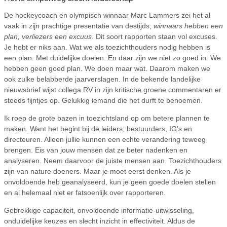
De hockeycoach en olympisch winnaar Marc Lammers zei het al
vaak in zijn prachtige presentatie van destijds;
winnaars hebben een
plan, verliezers een excuus
. Dit soort rapporten staan vol excuses.
Je hebt er niks aan. Wat we als toezichthouders nodig hebben is
een plan. Met duidelijke doelen. En daar zijn we niet zo goed in. We
hebben geen goed plan. We doen maar wat. Daarom maken we
ook zulke belabberde jaarverslagen. In de bekende landelijke
nieuwsbrief wijst collega RV in zijn kritische groene commentaren er
steeds fijntjes op. Gelukkig iemand die het durft te benoemen.
Ik roep de grote bazen in toezichtsland op om betere plannen te
maken. Want het begint bij de leiders; bestuurders, IG’s en
directeuren. Alleen jullie kunnen een echte verandering teweeg
brengen. Eis van jouw mensen dat ze beter nadenken en
analyseren. Neem daarvoor de juiste mensen aan. Toezichthouders
zijn van nature doeners. Maar je moet eerst denken. Als je
onvoldoende heb geanalyseerd, kun je geen goede doelen stellen
en al helemaal niet er fatsoenlijk over rapporteren.
Gebrekkige capaciteit, onvoldoende informatie-uitwisseling,
onduidelijke keuzes en slecht inzicht in effectiviteit. Aldus de