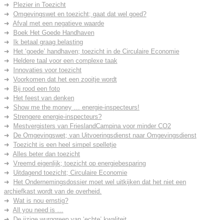
Plezier in Toezicht
Omgevingswet en toezicht; gaat dat wel goed?
Afval met een negatieve waarde
Boek Het Goede Handhaven
Ik betaal graag belasting
Het ‘goede’ handhaven; toezicht in de Circulaire Economie
Heldere taal voor een complexe taak
Innovaties voor toezicht
Voorkomen dat het een zooitje wordt
Bij rood een foto
Het feest van denken
Show me the money … energie-inspecteurs!
Strengere energie-inspecteurs?
Mestvergisters van FrieslandCampina voor minder CO2
De Omgevingswet; van Uitvoeringsdienst naar Omgevingsdienst
Toezicht is een heel simpel spelletje
Alles beter dan toezicht
Vreemd eigenlijk; toezicht op energiebesparing
Uitdagend toezicht; Circulaire Economie
Het Ondernemingsdossier moet wel uitkijken dat het niet een
archiefkast wordt van de overheid.
Wat is nou ernstig?
All you need is …
De ijzige wurggreep van ‘echte’ kwaliteit