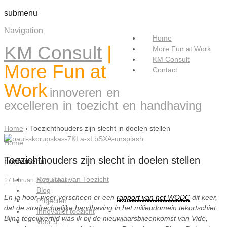
submenu
Navigation
Home
KM Consult
|
More Fun at Work
KM Consult
More Fun at
Contact
Work
innoveren en
excelleren in toezicht en handhaving
Home
›
Toezichthouders zijn slecht in doelen stellen
Home
Toezichthouders zijn slecht in doelen stellen
hoofdmenu
Resultaat van Toezicht
17 februari 2026
in
blog
0
Blog
En ja hoor, weer verscheen er een
rapport van het WODC
dit keer,
Projecten
dat de strafrechtelijke handhaving in het milieudomein tekortschiet.
Innovatief toezicht
Bijna tegelijkertijd was ik bij de nieuwjaarsbijeenkomst van Vide,
Voor u …