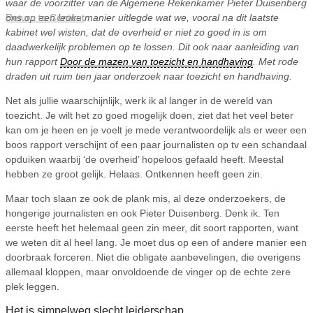
waar de voorzitter van de Algemene Rekenkamer Pieter Duisenberg
Return to Content
ons op een leuke manier uitlegde wat we, vooral na dit laatste
kabinet wel wisten, dat de overheid er niet zo goed in is om
daadwerkelijk problemen op te lossen. Dit ook naar aanleiding van
hun rapport
Door de mazen van toezicht en handhaving
. Met rode
draden uit ruim tien jaar onderzoek naar toezicht en handhaving.
Net als jullie waarschijnlijk, werk ik al langer in de wereld van
toezicht. Je wilt het zo goed mogelijk doen, ziet dat het veel beter
kan om je heen en je voelt je mede verantwoordelijk als er weer een
boos rapport verschijnt of een paar journalisten op tv een schandaal
opduiken waarbij ‘de overheid’ hopeloos gefaald heeft. Meestal
hebben ze groot gelijk. Helaas. Ontkennen heeft geen zin.
Maar toch slaan ze ook de plank mis, al deze onderzoekers, de
hongerige journalisten en ook Pieter Duisenberg. Denk ik. Ten
eerste heeft het helemaal geen zin meer, dit soort rapporten, want
we weten dit al heel lang. Je moet dus op een of andere manier een
doorbraak forceren. Niet die obligate aanbevelingen, die overigens
allemaal kloppen, maar onvoldoende de vinger op de echte zere
plek leggen.
Het is simpelweg slecht leiderschap