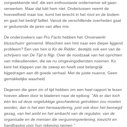
zorgwekkende stof, die een enthousiaste ondernemer wil gaan
verwerken. Maar dat lukt hem niet. Ondertussen neemt de
hoeveelheid maar toe, komt het terecht in het riool en de bodem
en gaat het bedrijf failliet. Vanuit de verschillende overheden gaat
er gedurende de jaren van alles mis.
De onderzoekers van
Pro Facto
hebben het ‘
Onverwerkt
blusschuim
‘ genoemd. Misschien een hint naar een dieper liggend
probleem? Een van hen is
Ko de Ridder
, destijds ook een van de
schrijvers van
De Tijd is Rijp
. Over de noodzaak van het oprichten
van milieudiensten, die we nu omgevingsdiensten noemen. Ko
kent het klappen van de zweep en heeft vast belangrijk
bijgedragen aan dit goede verhaal. Met de juiste nuance. Geen
gemakkelijke waarheid.
Degenen die geen zin of tijd hebben om een heel rapport te lezen
hoeven alleen door te bladeren naar de epiloog.
“Als er dan toch
één les uit deze ongelukkige geschiedenis getrokken zou moeten
worden, dan is het een herwaardering, juist ook door het bevoegd
gezag, van het ambt en het ambacht van de regulator, van de
organisatie en de mensen die vergunningverlening, toezicht en
handhaving voor hun rekening nemen.”