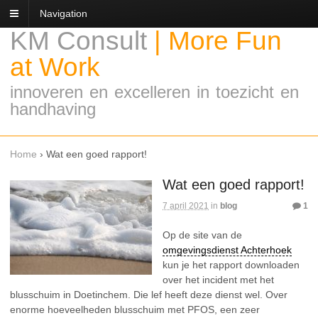
Navigation
KM Consult
|
More Fun
at Work
innoveren en excelleren in toezicht en
handhaving
Home
›
Wat een goed rapport!
Wat een goed rapport!
7 april 2021
in
blog
1
Op de site van de
omgevingsdienst Achterhoek
kun je het rapport downloaden
over het incident met het
blusschuim in Doetinchem. Die lef heeft deze dienst wel. Over
enorme hoeveelheden blusschuim met PFOS, een zeer