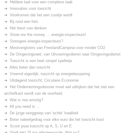
Heldere taal voor een complexe taak
Innovaties voor toezicht
Voorkomen dat het een zooitje wordt
Bij rood een foto
Het feest van denken
Show me the money … energie-inspecteurs!
Strengere energie-inspecteurs?
Mestvergisters van FrieslandCampina voor minder CO2
De Omgevingswet; van Uitvoeringsdienst naar Omgevingsdienst
Toezicht is een heel simpel spelletje
Alles beter dan toezicht
Vreemd eigenlijk; toezicht op energiebesparing
Uitdagend toezicht; Circulaire Economie
Het Ondernemingsdossier moet wel uitkijken dat het niet een
archiefkast wordt van de overheid.
Wat is nou ernstig?
All you need is …
De ijzige wurggreep van ‘echte’ kwaliteit
Beter naleefgedrag voor elke euro die het toezicht kost
Scoor jouw toezicht op A, S, U en E
Shell lekt 25 ton ethyleenoxide. Wat nu?