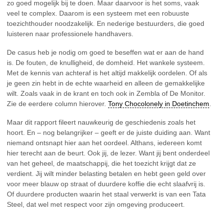
zo goed mogelijk bij te doen. Maar daarvoor is het soms, vaak
veel te complex. Daarom is een systeem met een robuuste
toezichthouder noodzakelijk. En nederige bestuurders, die goed
luisteren naar professionele handhavers.
De casus heb je nodig om goed te beseffen wat er aan de hand
is. De fouten, de knulligheid, de domheid. Het wankele systeem.
Met de kennis van achteraf is het altijd makkelijk oordelen. Of als
je geen zin hebt in de echte waarheid en alleen de gemakkelijke
wilt. Zoals vaak in de krant en toch ook in Zembla of De Monitor.
Zie de eerdere column hierover.
Tony Chocolonely in Doetinchem
.
Maar dit rapport fileert nauwkeurig de geschiedenis zoals het
hoort. En – nog belangrijker – geeft er de juiste duiding aan. Want
niemand ontsnapt hier aan het oordeel. Althans, iedereen komt
hier terecht aan de beurt. Ook jij, de lezer. Want jij bent onderdeel
van het geheel, de maatschappij, die het toezicht krijgt dat ze
verdient. Jij wilt minder belasting betalen en hebt geen geld over
voor meer blauw op straat of duurdere koffie die echt slaafvrij is.
Of duurdere producten waarin het staal verwerkt is van een Tata
Steel, dat wel met respect voor zijn omgeving produceert.