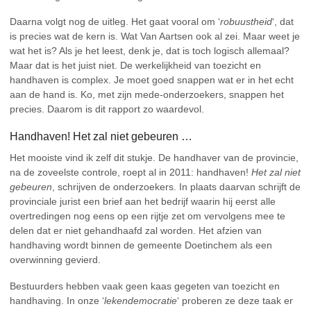
Daarna volgt nog de uitleg. Het gaat vooral om ‘
robuustheid
‘, dat
is precies wat de kern is. Wat Van Aartsen ook al zei. Maar weet je
wat het is? Als je het leest, denk je, dat is toch logisch allemaal?
Maar dat is het juist niet. De werkelijkheid van toezicht en
handhaven is complex. Je moet goed snappen wat er in het echt
aan de hand is. Ko, met zijn mede-onderzoekers, snappen het
precies. Daarom is dit rapport zo waardevol.
Handhaven! Het zal niet gebeuren …
Het mooiste vind ik zelf dit stukje. De handhaver van de provincie,
na de zoveelste controle, roept al in 2011: handhaven!
Het zal niet
gebeuren
, schrijven de onderzoekers. In plaats daarvan schrijft de
provinciale jurist een brief aan het bedrijf waarin hij eerst alle
overtredingen nog eens op een rijtje zet om vervolgens mee te
delen dat er niet gehandhaafd zal worden. Het afzien van
handhaving wordt binnen de gemeente Doetinchem als een
overwinning gevierd.
Bestuurders hebben vaak geen kaas gegeten van toezicht en
handhaving. In onze ‘
lekendemocratie
‘ proberen ze deze taak er