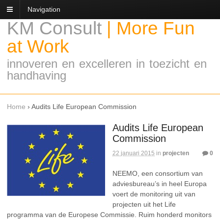
Navigation
KM Consult
|
More Fun
at Work
innoveren en excelleren in toezicht en
handhaving
Home
›
Audits Life European Commission
Audits Life European
Commission
22 januari 2015
in
projecten
0
NEEMO, een consortium van
adviesbureau’s in heel Europa
voert de monitoring uit van
projecten uit het Life
programma van de Europese Commissie. Ruim honderd monitors