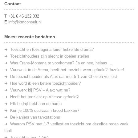
Contact
T +31 6 46 132 032
E
info@kmconsult.nl
Meest recente berichten
Toezicht en toeslagenaffaire; hetzelfde drama?
Toezichthouders zijn slecht in doelen stellen
Was Crans-Montana te voorkomen? Ja en nee, helaas …
Vuurwerk in de Arena; heeft het toezicht weer gefaald? Jazeker!
De toezichthouder als Ajax dat met 5-1 van Chelsea verliest
Hoe word ik een betere toezichthouder?
Vuurwerk bij PSV – Ajax; wat nu?
Heeft het toezicht op Vitesse gefaald?
Elk bedrijf trekt aan de haren
Kun je 100% duurzaam brood bakken?
De kanjers van tankstations
Waarom PSV met 1-7 verliest en toezicht om dezelfde reden vaak
faalt
Toezicht is een NAVA