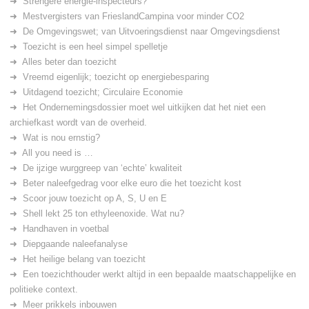
Strengere energie-inspecteurs?
Mestvergisters van FrieslandCampina voor minder CO2
De Omgevingswet; van Uitvoeringsdienst naar Omgevingsdienst
Toezicht is een heel simpel spelletje
Alles beter dan toezicht
Vreemd eigenlijk; toezicht op energiebesparing
Uitdagend toezicht; Circulaire Economie
Het Ondernemingsdossier moet wel uitkijken dat het niet een
archiefkast wordt van de overheid.
Wat is nou ernstig?
All you need is …
De ijzige wurggreep van ‘echte’ kwaliteit
Beter naleefgedrag voor elke euro die het toezicht kost
Scoor jouw toezicht op A, S, U en E
Shell lekt 25 ton ethyleenoxide. Wat nu?
Handhaven in voetbal
Diepgaande naleefanalyse
Het heilige belang van toezicht
Een toezichthouder werkt altijd in een bepaalde maatschappelijke en
politieke context.
Meer prikkels inbouwen