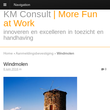
Navigation
KM Consult
|
More Fun
at Work
innoveren en excelleren in toezicht en
handhaving
Home
›
Aanmeldingsbevestiging
›
Windmolen
Windmolen
6 juni 2016
in
0