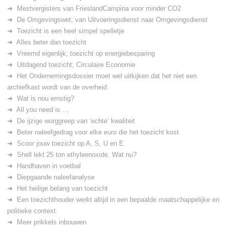
Mestvergisters van FrieslandCampina voor minder CO2
De Omgevingswet; van Uitvoeringsdienst naar Omgevingsdienst
Toezicht is een heel simpel spelletje
Alles beter dan toezicht
Vreemd eigenlijk; toezicht op energiebesparing
Uitdagend toezicht; Circulaire Economie
Het Ondernemingsdossier moet wel uitkijken dat het niet een
archiefkast wordt van de overheid.
Wat is nou ernstig?
All you need is …
De ijzige wurggreep van ‘echte’ kwaliteit
Beter naleefgedrag voor elke euro die het toezicht kost
Scoor jouw toezicht op A, S, U en E
Shell lekt 25 ton ethyleenoxide. Wat nu?
Handhaven in voetbal
Diepgaande naleefanalyse
Het heilige belang van toezicht
Een toezichthouder werkt altijd in een bepaalde maatschappelijke en
politieke context.
Meer prikkels inbouwen