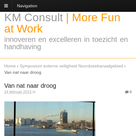
Navigation
KM Consult
|
More Fun
at Work
innoveren en excelleren in toezicht en
handhaving
Home
›
Symposium externe veiligheid Noordzeekanaalgebied
›
Van nat naar droog
Van nat naar droog
24 februari 2015
in
0