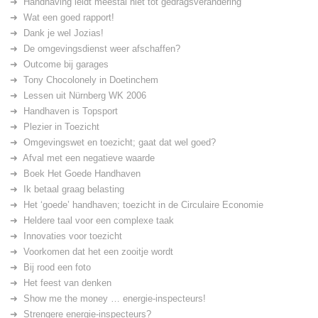
Handhaving leidt meestal niet tot gedragsverandering
Wat een goed rapport!
Dank je wel Jozias!
De omgevingsdienst weer afschaffen?
Outcome bij garages
Tony Chocolonely in Doetinchem
Lessen uit Nürnberg WK 2006
Handhaven is Topsport
Plezier in Toezicht
Omgevingswet en toezicht; gaat dat wel goed?
Afval met een negatieve waarde
Boek Het Goede Handhaven
Ik betaal graag belasting
Het ‘goede’ handhaven; toezicht in de Circulaire Economie
Heldere taal voor een complexe taak
Innovaties voor toezicht
Voorkomen dat het een zooitje wordt
Bij rood een foto
Het feest van denken
Show me the money … energie-inspecteurs!
Strengere energie-inspecteurs?