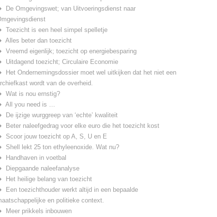
De Omgevingswet; van Uitvoeringsdienst naar
mgevingsdienst
Toezicht is een heel simpel spelletje
Alles beter dan toezicht
Vreemd eigenlijk; toezicht op energiebesparing
Uitdagend toezicht; Circulaire Economie
Het Ondernemingsdossier moet wel uitkijken dat het niet een
rchiefkast wordt van de overheid.
Wat is nou ernstig?
All you need is …
De ijzige wurggreep van ‘echte’ kwaliteit
Beter naleefgedrag voor elke euro die het toezicht kost
Scoor jouw toezicht op A, S, U en E
Shell lekt 25 ton ethyleenoxide. Wat nu?
Handhaven in voetbal
Diepgaande naleefanalyse
Het heilige belang van toezicht
Een toezichthouder werkt altijd in een bepaalde
aatschappelijke en politieke context.
Meer prikkels inbouwen