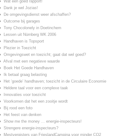
Wat een goed rapport!
Dank je wel Jozias!
De omgevingsdienst weer afschaffen?
Outcome bij garages
Tony Chocolonely in Doetinchem
Lessen uit Nürnberg WK 2006
Handhaven is Topsport
Plezier in Toezicht
Omgevingswet en toezicht; gaat dat wel goed?
Afval met een negatieve waarde
Boek Het Goede Handhaven
Ik betaal graag belasting
Het ‘goede’ handhaven; toezicht in de Circulaire Economie
Heldere taal voor een complexe taak
Innovaties voor toezicht
Voorkomen dat het een zooitje wordt
Bij rood een foto
Het feest van denken
Show me the money … energie-inspecteurs!
Strengere energie-inspecteurs?
Mestvergisters van FrieslandCampina voor minder CO2