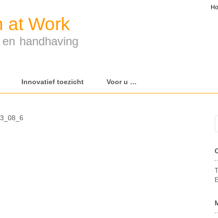
H
 at Work
t en handhaving
Innovatief toezicht
Voor u …
_3_08_6
T